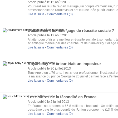
Article publié le 15 août 2013
Pour réaliser leur faire-part mariage, un couple d'américain, l'u
professionnelle de l'audiovisuel ont eu une idée plutôt loufoque 
Lire la suite
-
Commentaires (0)
L’allaitement comme gage de réussite sociale ?
Article publié le 12 août 2013
Allaiter pour offrir une meilleure réussite sociale à son enfant, 
scientifique menée par des chercheurs de l'University College
Lire la suite
-
Commentaires (0)
Royal baby : le crieur était un imposteur
Article publié le 30 juillet 2013
Tony Appleton a 76 ans, il est crieur professionnel. Il est auss
la naissance du prince George le 26 juillet dernier face à l'entré
Lire la suite
-
Commentaires (0)
Les chiffres de la fécondité en France
Article publié le 2 juillet 2013
En France, nous sommes 65,8 millions d'habitants. Un chiffre
deuxième pays le plus peuplé de l'Union européenne (13 % de l
derrière l'Allemagne.
Lire la suite
-
Commentaires (0)