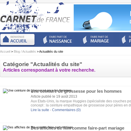
Accueil
>
Blog / Actualités
> Actualités du site
Catégorie "Actualités du site"
Articles correspondant à votre recherche.
Une ceinture de grossesse pour les hommes
Article publié le 19 août 2013
Aux Etats-Unis, la marque Huggies (spécialiste des couches pou
concept : la ceinture empathique de grossesse pour pères en de
technologique, les futurs papas peuvent désormais ressentir 
Lire la suite
-
Commentaires (0)
ventre de sa mère. Coup de pieds et vibrations garantis. Qui a dit
Des affiches de film comme faire-part mariage