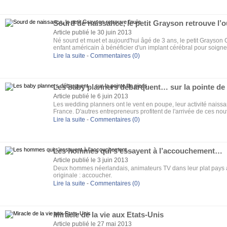
Sourd de naissance, le petit Grayson retrouve l’o
Article publié le 30 juin 2013
Né sourd et muet et aujourd'hui âgé de 3 ans, le petit Grayson
enfant américain à bénéficier d'un implant cérébral pour soigner
Lire la suite
-
Commentaires (0)
Les baby planners débarquent… sur la pointe de
Article publié le 6 juin 2013
Les wedding planners ont le vent en poupe, leur activité naissa
France. D'autres entrepreneurs profitent de l'arrivée de ces nou
en formule tout compris. C'est le cas des baby planners.
Lire la suite
-
Commentaires (0)
Les hommes qui s’essayent à l’accouchement…
Article publié le 3 juin 2013
Deux hommes néerlandais, animateurs TV dans leur plat pays a
originale : accoucher.
Lire la suite
-
Commentaires (0)
Miracle de la vie aux Etats-Unis
Article publié le 27 mai 2013