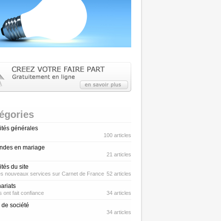
égories
ités générales
100 articles
des en mariage
21 articles
ités du site
es nouveaux services sur Carnet de France
52 articles
ariats
s ont fait confiance
34 articles
 de société
34 articles