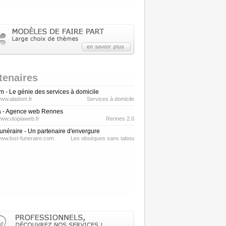
tenaires
 - Le génie des services à domicile
/www.aladom.fr
Services à domicile
a - Agence web Rennes
/www.utopiaweb.fr
Rennes 2.0
unéraire - Un partenaire d'envergure
/www.lost-funeraire.com
Les obsèques sans tabou