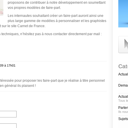
proposons de contribuer à notre développement en soumettant
vos propres modèles de faire-part.
Les internautes souhaitant créer un faire-part auront ainsi une
plus large gamme de modèles à personnaliser et les graphistes
 sur le site Carnet de France.
s techniques, n’hésitez pas à nous contacter directement par mail :
Cat
2009 à 17h01
Actual
ntéressée pour proposer les faire-part que je réalise à titre personnel
Deman
en général ils plaisent !
Actual
Tous l
Parten
Ils nou
Sujets