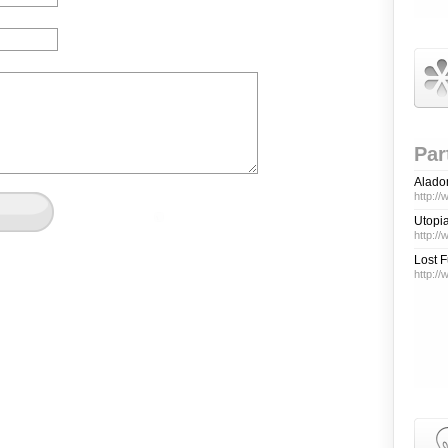
Par
Aladom
http:/
Utopi
http:/
Lost F
http:/